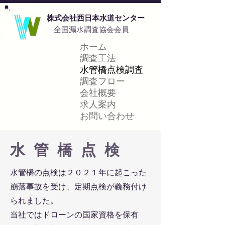
​株式会社西日本水道センター
​全国漏水調査協会会員
ホーム
調査工法
水管橋点検調査
調査フロー
会社概要
求人案内
お問い合わせ
水
管
橋
点
検
水管橋の点検は２０２１年に起こった
崩落事故を受け、定期点検が義務付け
られました。
当社ではドローンの国家資格を保有