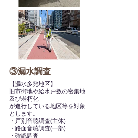
③漏水調査
【漏水多発地区】
旧市街地や給水戸数の密集地
及び老朽化
が進行
している地区等を対象
とします。
・戸別音聴調査(主体)
・路面音聴調査(一部)
・確認調査