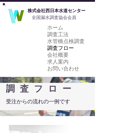
​株式会社西日本水道センター
​全国漏水調査協会会員
ホーム
調査工法
水管橋点検調査
調査フロー
会社概要
求人案内
お問い合わせ
​調
査
フ
ロ
ー
​受注からの流れの一例です